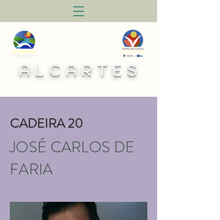
Academia de Letras,
Cultura e Artes do
Centro-Oeste
A L C A R T E S
Fundada em 15 de setembro de 1987
CADEIRA 20
JOSÉ CARLOS DE
FARIA