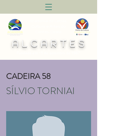
Academia de Letras,
Cultura e Artes do
Centro-Oeste
A L C A R T E S
Fundada em 15 de setembro de 1987
CADEIRA 58
SÍLVIO TORNIAI