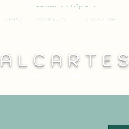
academiacentrooeste@gmail.com
GESTÃO
ACADÊMICOS
CULTURA ONLINE
mia de Letras, Cultura e Artes do Centro
A L C A R T E S
Fundada em 15 de setembro de 1987