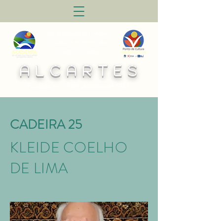
Academia de Letras,
Cultura e Artes do
Centro-Oeste
A L C A R T E S
Fundada em 15 de setembro de 1987
CADEIRA 25
KLEIDE COELHO
DE LIMA