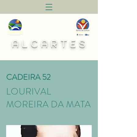
Academia de Letras,
Cultura e Artes do
Centro-Oeste
A L C A R T E S
Fundada em 15 de setembro de 1987
CADEIRA 52
LOURIVAL
MOREIRA DA MATA