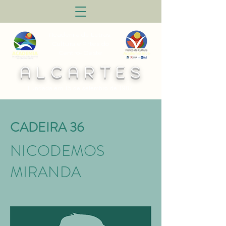
Academia de Letras,
Cultura e Artes do
Centro-Oeste
A L C A R T E S
Fundada em 15 de setembro de 1987
CADEIRA 36
NICODEMOS
MIRANDA