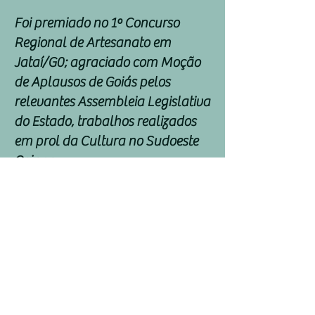
Foi premiado no 1º Concurso
Regional de Artesanato em
Jataí/G0; agraciado com Moção
de Aplausos de Goiás pelos
relevantes Assembleia Legislativa
do Estado, trabalhos realizados
em prol da Cultura no Sudoeste
Goiano;
Foi agraciado com o TROFÉU
ECOLOGIA no 1º Festival de Praia
realizando Exposição Ecológica:
NÃO DEIXA A NATUREZA
MORRER; agraciado com Moção
de Congratulação pela Câmara