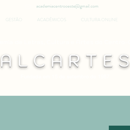
academiacentrooeste@gmail.com
GESTÃO
ACADÊMICOS
CULTURA ONLINE
mia de Letras, Cultura e Artes do Centro
A L C A R T E S
Fundada em 15 de setembro de 1987