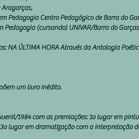
e Aragarças,
a em Pedagogia Centro Pedagógico de Barra do Gar
em Pedagogia (cursando) UNIVAR/Barra do Garças
dos: NA ÚLTIMA HORA Através da Antologia Poética
õem um livro inédito.
uvenil/1984 com as premiações: 1o lugar em pintur
 e 3o lugar em dramatização com a interpretação