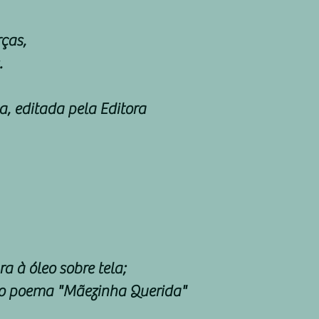
ças,
.
, editada pela Editora
a à óleo sobre tela;
 do poema "Mãezinha Querida"