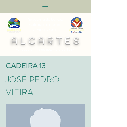
Academia de Letras,
Cultura e Artes do
Centro-Oeste
A L C A R T E S
Fundada em 15 de setembro de 1987
CADEIRA 13
JOSÉ PEDRO
VIEIRA