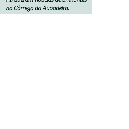
no Córrego da Avoadeira.
O sitiante vendeu parte do seu
rego d’água para Cristino Côrtes
iniciar a lavação do cascalho.
Tempos depois José Pedro
vendeu sua propriedade para
Cristino Côrtes, vindo morar no
povoado.
Bilego construiu uma casa para
José Pedro na Rua Grande
dispensando-lhe todos os
cuidados.