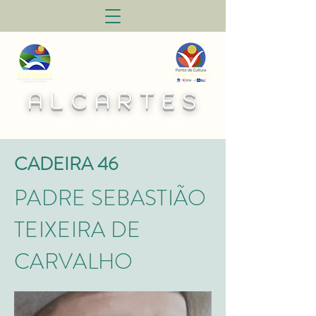
Academia de Letras,
Cultura e Artes do
Centro-Oeste
A L C A R T E S
Fundada em 15 de setembro de 1987
CADEIRA 46
PADRE SEBASTIÃO
TEIXEIRA DE
CARVALHO