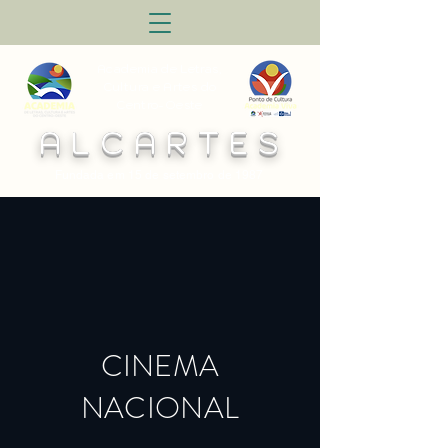
Academia de Letras,
Cultura e Artes do
Centro-Oeste
A L C A R T E S
Fundada em 15 de setembro de 1987
CINEMA
NACIONAL